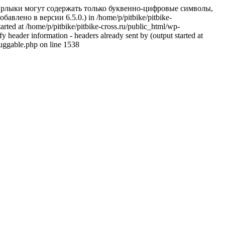
 Ярлыки могут содержать только буквенно-цифровые символы,
авлено в версии 6.5.0.) in /home/p/pitbike/pitbike-
arted at /home/p/pitbike/pitbike-cross.ru/public_html/wp-
 header information - headers already sent by (output started at
luggable.php on line 1538