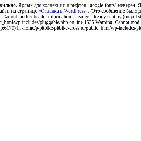
вильно
. Ярлык для коллекции шрифтов "google-fonts" неверен.
айти на странице
«Отладка в WordPress»
. (Это сообщение было доб
 Cannot modify header information - headers already sent by (output st
lic_html/wp-includes/pluggable.php on line 1535 Warning: Cannot modify
hp:6170) in /home/p/pitbike/pitbike-cross.ru/public_html/wp-includes/p